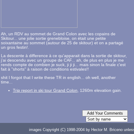
Ah, un RDV au sommet de Grand Colon avec les copains de
Skitour... une jolie sortie grenebloise, on était une petite
soixantaine au sommet (autour de 25 de skitour) et on a partagé
un gros festin!.
La descente à difference à ce qu'apparait dans la sortie de skitour,
j'ai descendu avec un groupe de CAF... ah, de plus en plus je me
rends compte de combien je suck, ji ji ji... mais sinon la finale c'est
fait à "shorts" à raison de conditions estivales!!
shit I forgot that I write these TR in english... oh well, another
time...
Trip report in ski tour Grand Colon
, 1260m elevation gain.
images Copyright (C) 1998-2004 by Hector M. Briceno unless 