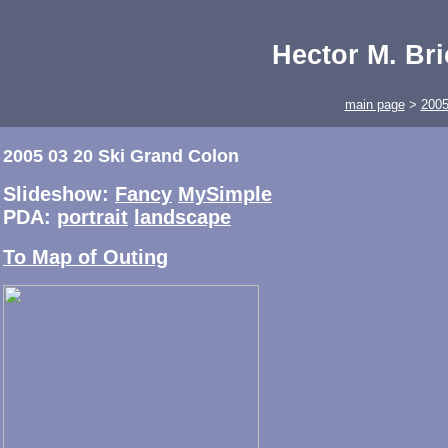
Hector M. Br
main page
>
200
2005 03 20 Ski Grand Colon
Slideshow:
Fancy
MySimple
PDA:
portrait
landscape
To Map of Outing